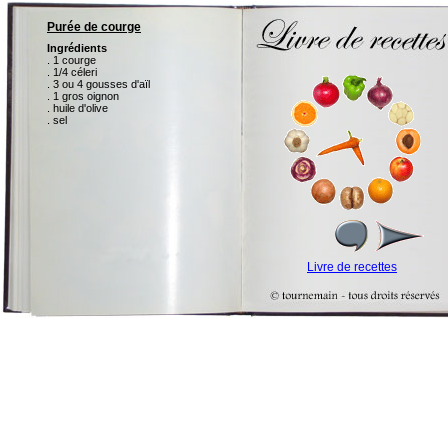
Purée de courge
Ingrédients
. 1 courge
. 1/4 céleri
. 3 ou 4 gousses d'aïl
. 1 gros oignon
. huile d'olive
. sel
Livre de recettes