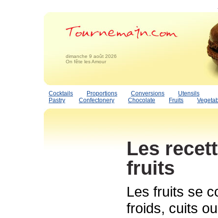
dimanche 9 août 2026
On fête les Amour
Cocktails
Proportions
Conversions
Utensils
Pastry
Confectonery
Chocolate
Fruits
Vegetab
Les recet
fruits
Les fruits se
froids, cuits o