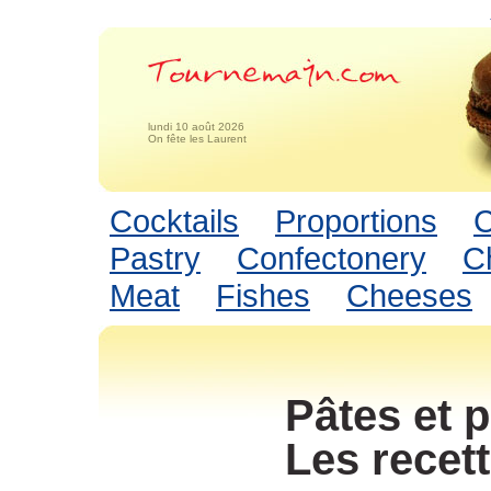
lundi 10 août 2026
On fête les Laurent
Cocktails
Proportions
C
Pastry
Confectonery
C
Meat
Fishes
Cheeses
Pâtes et p
Les recet