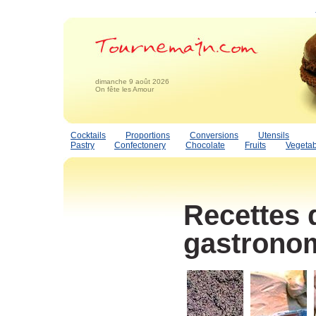
dimanche 9 août 2026
On fête les Amour
Cocktails
Proportions
Conversions
Utensils
Pastry
Confectonery
Chocolate
Fruits
Vegetab
Recettes 
gastrono