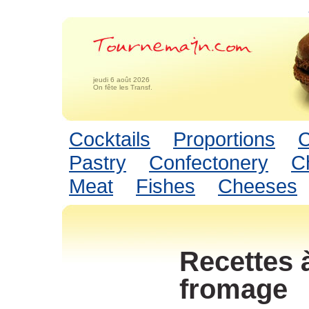
jeudi 6 août 2026
On fête les Transf.
Cocktails
Proportions
C
Pastry
Confectonery
C
Meat
Fishes
Cheeses
Recettes 
fromage