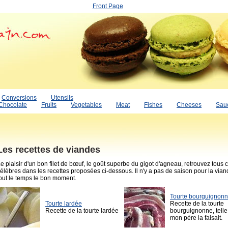
Front Page
Conversions
Utensils
Chocolate
Fruits
Vegetables
Meat
Fishes
Cheeses
Sau
Les recettes de viandes
e plaisir d'un bon filet de bœuf, le goût superbe du gigot d'agneau, retrouvez tous 
élèbres dans les recettes proposées ci-dessous. Il n'y a pas de saison pour la viand
out le temps le bon moment.
Tourte bourguignon
Tourte lardée
Recette de la tourte
Recette de la tourte lardée
bourguignonne, tell
mon père la faisait.