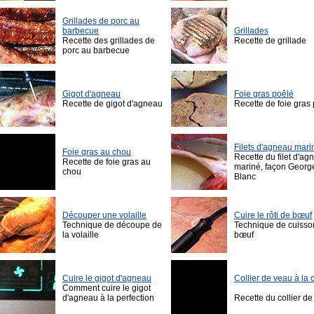
Grillades de porc au
barbecue
Grillades
Recette des grillades de
Recette de grillade
porc au barbecue
Gigot d'agneau
Foie gras poêlé
Recette de gigot d'agneau
Recette de foie gras
Filets d'agneau mari
Foie gras au chou
Recette du filet d'ag
Recette de foie gras au
mariné, façon Georg
chou
Blanc
Découper une volaille
Cuire le rôti de bœuf
Technique de découpe de
Technique de cuisso
la volaille
bœuf
Cuire le gigot d'agneau
Collier de veau à la 
Comment cuire le gigot
d'agneau à la perfection
Recette du collier d