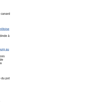
e canard
rétoise
dinde à
ourg au
 ces
 de
ka
e du pot
a