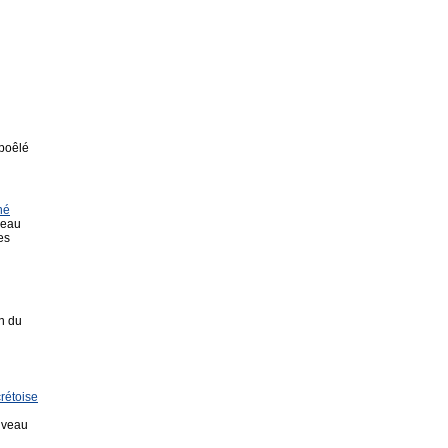
 poêlé
né
neau
es
n du
crétoise
e veau