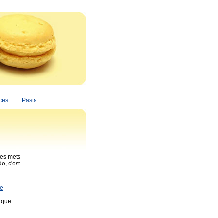
ces
Pasta
ces mets
e, c'est
ne
e que