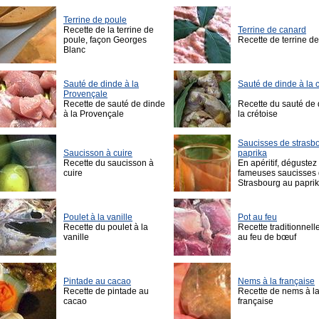
Terrine de poule
Recette de la terrine de
Terrine de canard
poule, façon Georges
Recette de terrine d
Blanc
Sauté de dinde à la
Sauté de dinde à la c
Provençale
Recette de sauté de dinde
Recette du sauté de 
à la Provençale
la crétoise
Saucisses de strasb
Saucisson à cuire
paprika
Recette du saucisson à
En apéritif, dégustez
cuire
fameuses saucisses
Strasbourg au papri
Poulet à la vanille
Pot au feu
Recette du poulet à la
Recette traditionnell
vanille
au feu de bœuf
Pintade au cacao
Nems à la française
Recette de pintade au
Recette de nems à l
cacao
française