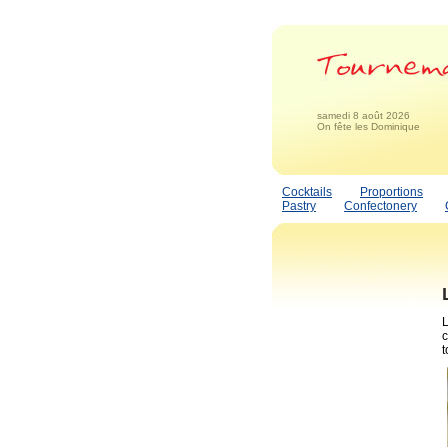
samedi 8 août 2026
On fête les Dominique
Cocktails
Proportions
Pastry
Confectonery
L
c
t