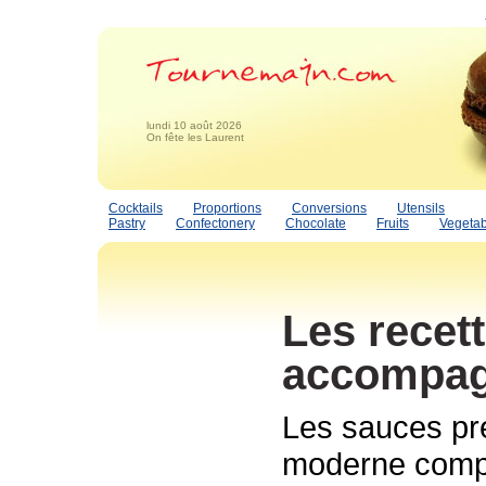
lundi 10 août 2026
On fête les Laurent
Cocktails
Proportions
Conversions
Utensils
Pastry
Confectonery
Chocolate
Fruits
Vegetab
Les recet
accompa
Les sauces pré
moderne compo