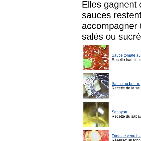
Elles gagnent 
sauces restent
accompagner t
salés ou sucré
Sauce tomate au
Recette tradition
Sauce au beurre
Recette de la sa
Sabayon
Recette du saba
Fond de veau bla
Réalisez un fond