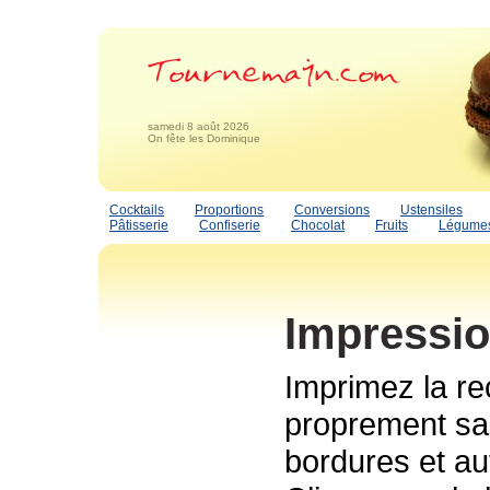
samedi 8 août 2026
On fête les Dominique
Cocktails
Proportions
Conversions
Ustensiles
Pâtisserie
Confiserie
Chocolat
Fruits
Légume
Impressio
Imprimez la re
proprement san
bordures et au