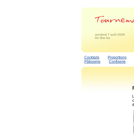
vendredi 7 août 2026
On fête les
Cocktails
Proportions
Pâtisserie
Confiserie
L
c
d