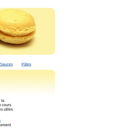
Sauces
Pâtes
 la
n cours
s utiles.
s
quement