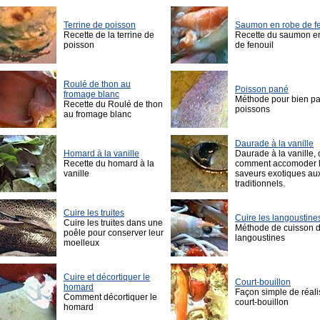
Terrine de poisson
Saumon en robe de fe
Recette de la terrine de
Recette du saumon e
poisson
de fenouil
Roulé de thon au
Poisson pané
fromage blanc
Méthode pour bien pa
Recette du Roulé de thon
poissons
au fromage blanc
Daurade à la vanille
Homard à la vanille
Daurade à la vanille,
Recette du homard à la
comment accomoder 
vanille
saveurs exotiques au
traditionnels.
Cuire les truites
Cuire les langoustine
Cuire les truites dans une
Méthode de cuisson 
poêle pour conserver leur
langoustines
moelleux
Cuire et décortiquer le
Court-bouillon
homard
Façon simple de réali
Comment décortiquer le
court-bouillon
homard