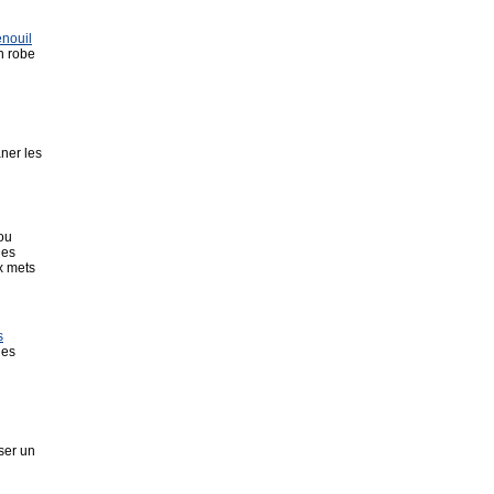
nouil
n robe
ner les
 ou
les
x mets
s
des
ser un