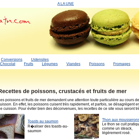
A LA UNE
Conversions
Ustensiles
Chocolat
Fruits
Légumes
Viandes
Poissons
Fromages
Recettes de poissons, crustacés et fruits de mer
es poissons et fruits de mer demandent une attention toute particulière au cours de
uisson. En effet, les poissons cuisent très rapidement, et parfois, se désagrègent e
e cuisson. Pour éviter bien des déconvenues, les recettes de ce site vous seront trè
Thon aux mousseron
Toasts au saumon
Le thon se cuit prati
R�aliser des toasts-au-
comme un steack,
saumon
légèrement rosé.