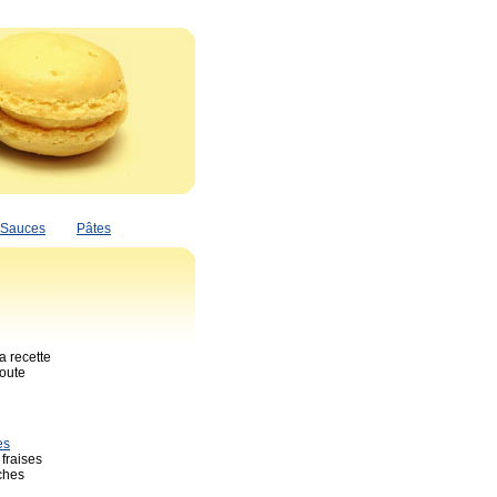
Sauces
Pâtes
a recette
toute
es
fraises
ches