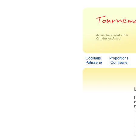
dimanche 9 août 2026
On fête les Amour
Cocktails
Proportions
Pâtisserie
Confiserie
L
e
l