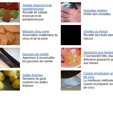
Salade d'avocat et de
pamplemousse
Noisettes grillées
Recette de salade
Griller des noisettes
d'avocat et de
pamplemousse
Mariage chou poire
Griottes au Kirsch
Association inattendue du
Recette des fruits da
chou et de la poire
l'alccol
Gaspacho aux fraise
Gousses de vanille
C'est bientôt l'été, ré
Apprenez à reconnaître
délicieux gaspacho g
les gousses de vanille
aux fraises
Casser et préparer u
Dattes fraîches
de coco
Semaine du goût :
La meilleure méthod
cuisinez les dattes
casser et préparer un
fraîches
de coco.