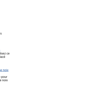
ns
s
alisez ce
lacé
ne noix
e pour
e noix