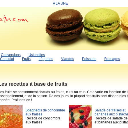
A LA UNE
Conversions
Ustensiles
Chocolat
Fruits
Légumes
Viandes
Poissons
Fromages
Les recettes à base de fruits
es fruits se consomment chauds ou froids, cuits ou crus. Cela varie en fonction de l
ssentiellement, et de la saison. De nos jours, la plupart des fruits sont disponibles 
'année. Profitons-en !
Spaghettis de concombre
Salade de fraises et
aux fraises
bananes aux pistach
Recette de concombre
Recette de salade de 
aux fraises
et bananes aux pista