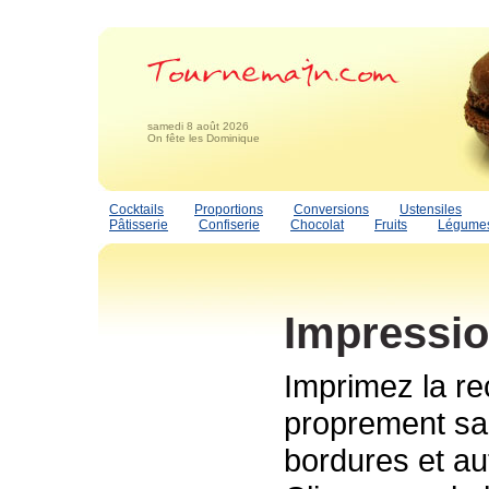
samedi 8 août 2026
On fête les Dominique
Cocktails
Proportions
Conversions
Ustensiles
Pâtisserie
Confiserie
Chocolat
Fruits
Légume
Impressio
Imprimez la re
proprement san
bordures et au