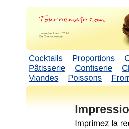
dimanche 9 août 2026
On fête les Amour
Cocktails
Proportions
C
Pâtisserie
Confiserie
C
Viandes
Poissons
Fro
Impressio
Imprimez la re