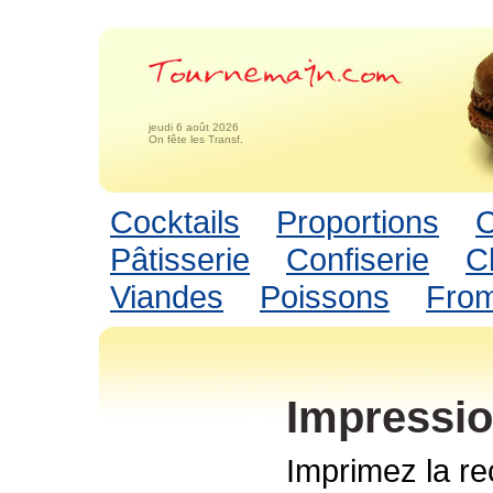
jeudi 6 août 2026
On fête les Transf.
Cocktails
Proportions
C
Pâtisserie
Confiserie
C
Viandes
Poissons
Fro
Impressio
Imprimez la re