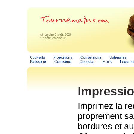
dimanche 9 août 2026
On fête les Amour
Cocktails
Proportions
Conversions
Ustensiles
Pâtisserie
Confiserie
Chocolat
Fruits
Légume
Impressio
Imprimez la re
proprement san
bordures et au