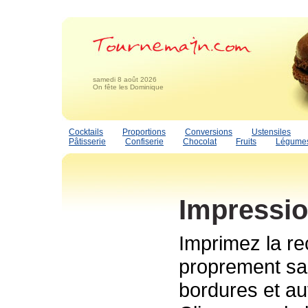
samedi 8 août 2026
On fête les Dominique
Cocktails
Proportions
Conversions
Ustensiles
Pâtisserie
Confiserie
Chocolat
Fruits
Légume
Impressio
Imprimez la re
proprement san
bordures et au