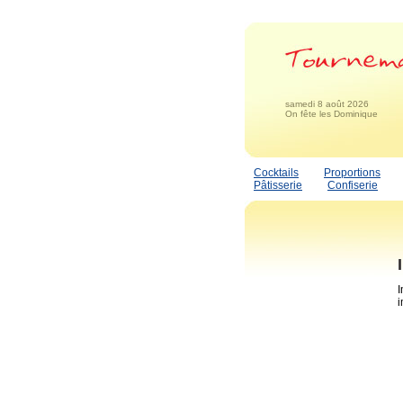
samedi 8 août 2026
On fête les Dominique
Cocktails
Proportions
Pâtisserie
Confiserie
I
i