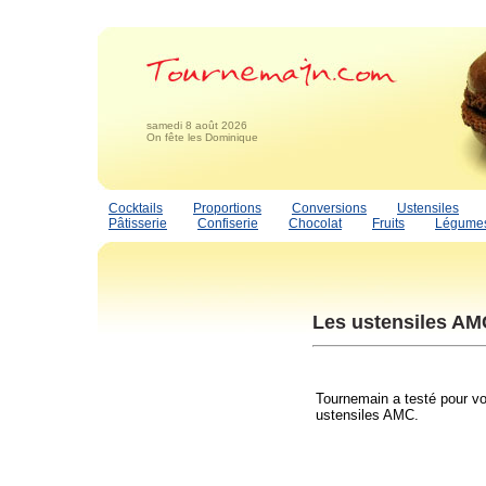
samedi 8 août 2026
On fête les Dominique
Cocktails
Proportions
Conversions
Ustensiles
Pâtisserie
Confiserie
Chocolat
Fruits
Légume
Les ustensiles AM
Tournemain a testé pour vo
ustensiles AMC.