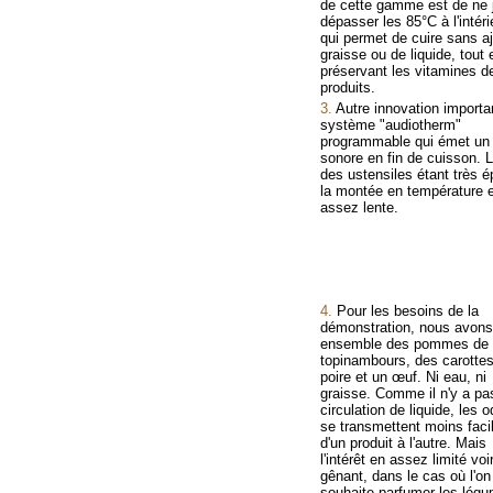
de cette gamme est de ne 
dépasser les 85°C à l'intéri
qui permet de cuire sans a
graisse ou de liquide, tout 
préservant les vitamines d
produits.
3.
Autre innovation importan
système "audiotherm"
programmable qui émet un 
sonore en fin de cuisson. 
des ustensiles étant très é
la montée en température 
assez lente.
4.
Pour les besoins de la
démonstration, nous avons
ensemble des pommes de t
topinambours, des carottes
poire et un œuf. Ni eau, ni
graisse. Comme il n'y a pa
circulation de liquide, les 
se transmettent moins fac
d'un produit à l'autre. Mais
l'intérêt en assez limité voi
gênant, dans le cas où l'on
souhaite parfumer les lég