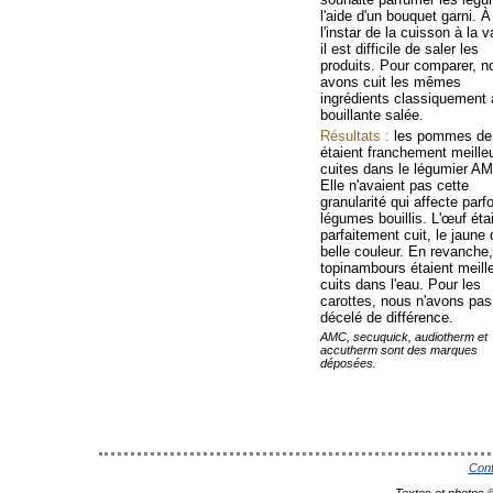
l'aide d'un bouquet garni. À
l'instar de la cuisson à la 
il est difficile de saler les
produits. Pour comparer, n
avons cuit les mêmes
ingrédients classiquement 
bouillante salée.
Résultats :
les pommes de 
étaient franchement meille
cuites dans le légumier A
Elle n'avaient pas cette
granularité qui affecte parfo
légumes bouillis. L'œuf étai
parfaitement cuit, le jaune 
belle couleur. En revanche,
topinambours étaient meill
cuits dans l'eau. Pour les
carottes, nous n'avons pas
décelé de différence.
AMC, secuquick, audiotherm et
accutherm sont des marques
déposées.
Cont