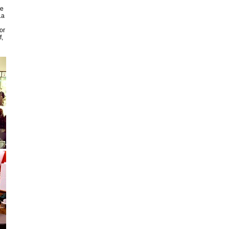
ue
La
or
f,