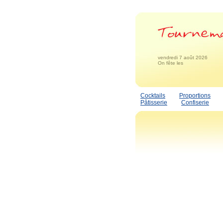
vendredi 7 août 2026
On fête les
Cocktails
Proportions
Pâtisserie
Confiserie