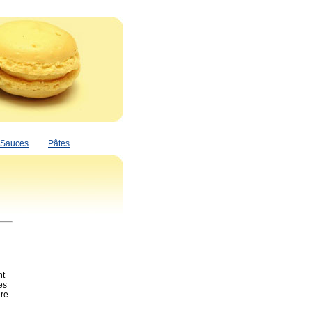
Sauces
Pâtes
nt
es
nre