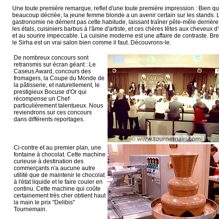
Une toute première remarque, reflet d'une toute première impression : Bien q
beaucoup décriée, la jeune femme blonde a un avenir certain sur les stands. 
gastronomie ne dément pas cette habitude, laissant traîner pêle-mêle derrière
les étals, cuisiniers barbus à l'âme d'artiste, et ces chères têtes aux cheveux d'
et au sourire impeccable. La cuisine moderne est une affaire de contraste. Bre
le Sirha est un vrai salon bien comme il faut. Découvrons-le.
De nombreux concours sont
retransmis sur écran géant : Le
Caseus Award, concours des
fromagers, la Coupe du Monde de
la pâtisserie, et naturellement, le
prestigieux Bocuse d'Or qui
récompense un Chef
particulièrement talentueux. Nous
reviendrons sur ces concours
dans différents reportages.
Ci-contre et au premier plan, une
fontaine à chocolat. Cette machine
curieuse à destination des
commerçants n'a aucune autre
utilité que de maintenir le chocolat
à l'état liquide et le faire couler en
continu. Cette machine qui coûte
certainement très cher obtient haut
la main le prix "Delibis"
Tournemain.