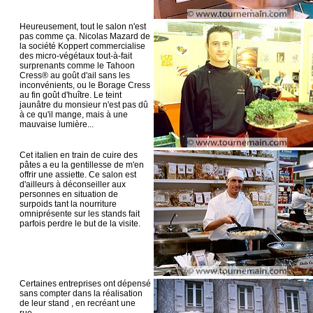
Heureusement, tout le salon n'est
pas comme ça. Nicolas Mazard de
la société Koppert commercialise
des micro-végétaux tout-à-fait
surprenants comme le Tahoon
Cress® au goût d'ail sans les
inconvénients, ou le Borage Cress
au fin goût d'huître. Le teint
jaunâtre du monsieur n'est pas dû
à ce qu'il mange, mais à une
mauvaise lumière...
Cet italien en train de cuire des
pâtes a eu la gentillesse de m'en
offrir une assiette. Ce salon est
d'ailleurs à déconseiller aux
personnes en situation de
surpoids tant la nourriture
omniprésente sur les stands fait
parfois perdre le but de la visite.
Certaines entreprises ont dépensé
sans compter dans la réalisation
de leur stand , en recréant une