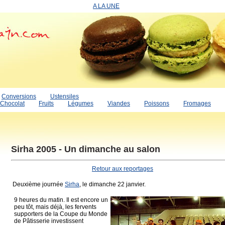
A LA UNE
Conversions
Ustensiles
Chocolat
Fruits
Légumes
Viandes
Poissons
Fromages
Sirha 2005 - Un dimanche au salon
Retour aux reportages
Deuxième journée
Sirha
, le dimanche 22 janvier.
9 heures du matin. Il est encore un
peu tôt, mais déjà, les fervents
supporters de la Coupe du Monde
de Pâtisserie investissent