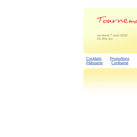
vendredi 7 août 2026
On fête les
Cocktails
Proportions
Pâtisserie
Confiserie