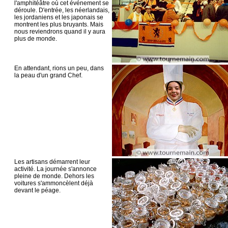
l'amphitéâtre où cet événement se
déroule. D'entrée, les néerlandais,
les jordaniens et les japonais se
montrent les plus bruyants. Mais
nous reviendrons quand il y aura
plus de monde.
En attendant, rions un peu, dans
la peau d'un grand Chef.
Les artisans démarrent leur
activité. La journée s'annonce
pleine de monde. Dehors les
voitures s'ammoncèlent déjà
devant le péage.