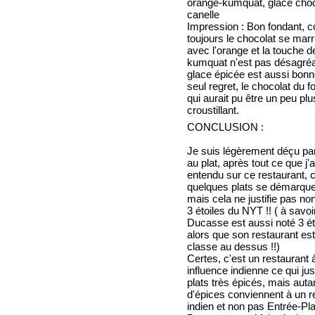
orange-kumquat, glace choc
canelle
Impression : Bon fondant,
toujours le chocolat se marr
avec l'orange et la touche d
kumquat n'est pas désagréa
glace épicée est aussi bon
seul regret, le chocolat du f
qui aurait pu être un peu plu
croustillant.
CONCLUSION :
Je suis légèrement déçu par
au plat, après tout ce que j'
entendu sur ce restaurant, 
quelques plats se démarque
mais cela ne justifie pas non
3 étoiles du NYT !! ( à savoi
Ducasse est aussi noté 3 ét
alors que son restaurant es
classe au dessus !!)
Certes, c'est un restaurant 
influence indienne ce qui just
plats très épicés, mais auta
d'épices conviennent à un 
indien et non pas Entrée-Pla