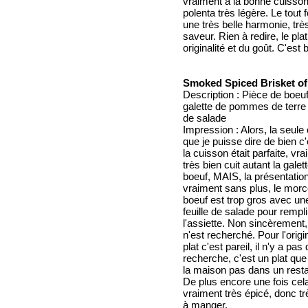
vraiment à la bonne cuisson 
polenta très légère. Le tout
une très belle harmonie, tr
saveur. Rien à redire, le pla
originalité et du goût. C'est 
Smoked Spiced Brisket of
Description : Pièce de boeuf
galette de pommes de terre e
de salade
Impression : Alors, la seule
que je puisse dire de bien c
la cuisson était parfaite, vr
très bien cuit autant la galet
boeuf, MAIS, la présentation
vraiment sans plus, le mor
boeuf est trop gros avec un
feuille de salade pour rempli
l'assiette. Non sincèrement,
n'est recherché. Pour l'origi
plat c'est pareil, il n'y a pas
recherche, c'est un plat que l
la maison pas dans un resta
De plus encore une fois cela
vraiment très épicé, donc tr
à manger.