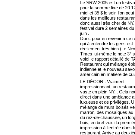
Le SRW 2005 est un festiva
pour la somme fixe de 20.12
midi et 35 $ le soir, l'on pe
dans les meilleurs restauran
donc aussi très cher de NY
festival dure 2 semaines du
juin .
Donc pour en revenir à ce r
qui à entendre les gens est
réellement très bien (Le Ne
Times lui-même le note 3* s
voici le rapport détaillé de 
Restaurant qui mélange épi
indienne et le nouveau savoi
américain en matière de cui
LE DÉCOR : Vraiment
impressionnant, un restaura
vaste en plein NY... Cela n
direct dans une ambiance 
luxueuse et de privilèges. U
mélange de murs boisés ver
marron, des mosaïques au 
du rez-de-chaussée, un lon
bois, en bref voici la premiè
impression à l'entrée dans l
restaurant. Arrive au deuxi