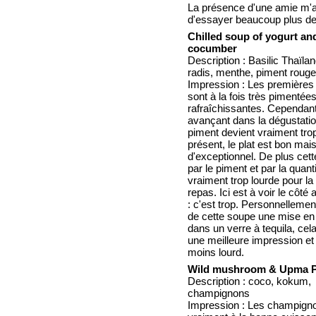
La présence d'une amie m'
d'essayer beaucoup plus de 
Chilled soup of yogurt an
cocumber
Description : Basilic Thaïlan
radis, menthe, piment rouge
Impression : Les premières 
sont à la fois très pimentées
rafraîchissantes. Cependan
avançant dans la dégustatio
piment devient vraiment tro
présent, le plat est bon mais
d'exceptionnel. De plus cet
par le piment et par la quant
vraiment trop lourde pour la
repas. Ici est à voir le côté
: c'est trop. Personnellement
de cette soupe une mise e
dans un verre à tequila, cela
une meilleure impression et 
moins lourd.
Wild mushroom & Upma P
Description : coco, kokum,
champignons
Impression : Les champign