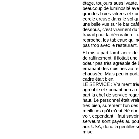
étage, toujours aussi vaste,
beaucoup de luminosité ave
grandes baies vitrées et sur
cercle creuse dans le sol qui
une belle vue sur le bar caf
dessous, c'est vraiment du 
travail pour la décoration... 
reproche, les tableaux qui n
pas trop avec le restaurant.
Et mis à part l'ambiance de 
de raffinement, il flottait une
odeur pas très agréable de 
émanant des cuisines au re
chaussée. Mais peu importe
cadre était bien.
LE SERVICE : Vraiment trè
agréable et souriant rien a r
part la chef de service rega
haut. Le personnel était vra
très bien, sûrement l'un des
meilleurs qu'il m'eut été do
voir, cependant il faut savoi
serveurs sont payés au pou
aux USA, donc la gentilless
mise.