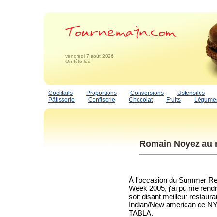
vendredi 7 août 2026
On fête les
Cocktails
Proportions
Conversions
Ustensiles
Pâtisserie
Confiserie
Chocolat
Fruits
Légume
Romain Noyez au r
À l'occasion du Summer Re
Week 2005, j'ai pu me rendr
soit disant meilleur restaura
Indian/New american de NY
TABLA.