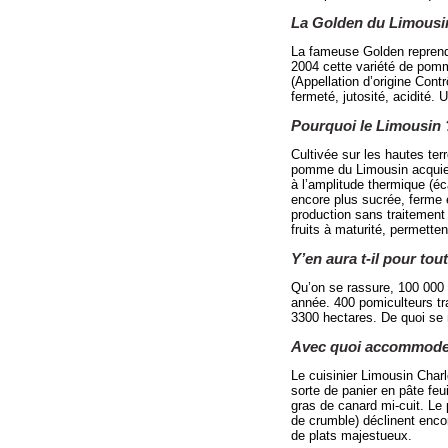
La Golden du Limousi
La fameuse Golden reprend 
2004 cette variété de pom
(Appellation d’origine Cont
fermeté, jutosité, acidité
Pourquoi le Limousin 
Cultivée sur les hautes ter
pomme du Limousin acquier
à l’amplitude thermique (éc
encore plus sucrée, ferme 
production sans traitement 
fruits à maturité, permett
Y’en aura t-il pour tou
Qu’on se rassure, 100 000 
année. 400 pomiculteurs tra
3300 hectares. De quoi se ré
Avec quoi accommode
Le cuisinier Limousin Char
sorte de panier en pâte fe
gras de canard mi-cuit. Le p
de crumble) déclinent encor
de plats majestueux.