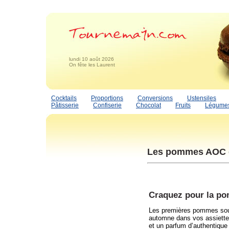
lundi 10 août 2026
On fête les Laurent
Cocktails
Proportions
Conversions
Ustensiles
Pâtisserie
Confiserie
Chocolat
Fruits
Légume
Les pommes AOC 
Craquez pour la p
Les premières pommes sous 
automne dans vos assiettes
et un parfum d’authentique 