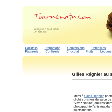
vendredi 7 août 2026
On fête les
Cocktails
Proportions
Conversions
Ustensiles
Pâtisserie
Confiserie
Chocolat
Fruits
Légume
Gilles Régnier au 
Merci à
Gilles Régnier
, phot
clichés pris lors du salon de
"Vivez Nature", qui s'est dé
photographie l'artisanat dan
sujets marins.