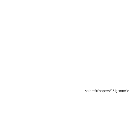
<a href="papers/36/gr.mov"