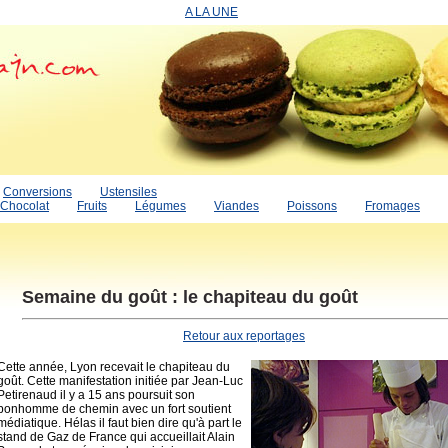
A LA UNE
Conversions
Ustensiles
Chocolat
Fruits
Légumes
Viandes
Poissons
Fromages
Semaine du goût : le chapiteau du goût
Retour aux reportages
Cette année, Lyon recevait le chapiteau du
goût. Cette manifestation initiée par Jean-Luc
Petirenaud il y a 15 ans poursuit son
bonhomme de chemin avec un fort soutient
médiatique. Hélas il faut bien dire qu'à part le
stand de Gaz de France qui accueillait Alain