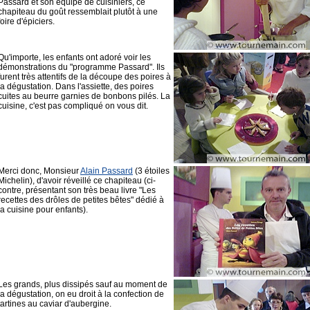
Passard et son équipe de cuisiniers, ce
chapiteau du goût ressemblait plutôt à une
foire d'épiciers.
Qu'importe, les enfants ont adoré voir les
démonstrations du "programme Passard". Ils
furent très attentifs de la découpe des poires à
la dégustation. Dans l'assiette, des poires
cuites au beurre garnies de bonbons pilés. La
cuisine, c'est pas compliqué on vous dit.
Merci donc, Monsieur
Alain Passard
(3 étoiles
Michelin), d'avoir réveillé ce chapiteau (ci-
contre, présentant son très beau livre "Les
recettes des drôles de petites bêtes" dédié à
la cuisine pour enfants).
Les grands, plus dissipés sauf au moment de
la dégustation, on eu droit à la confection de
tartines au caviar d'aubergine.