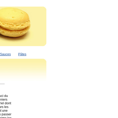
Sauces
Pâtes
uci du
iniers
iel dont
rs les
nt une
s passer