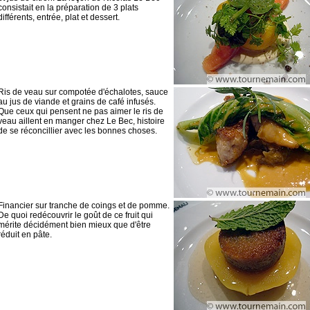
consistait en la préparation de 3 plats
différents, entrée, plat et dessert.
Ris de veau sur compotée d'échalotes, sauce
au jus de viande et grains de café infusés.
Que ceux qui pensent ne pas aimer le ris de
veau aillent en manger chez Le Bec, histoire
de se réconcillier avec les bonnes choses.
Financier sur tranche de coings et de pomme.
De quoi redécouvrir le goût de ce fruit qui
mérite décidément bien mieux que d'être
réduit en pâte.