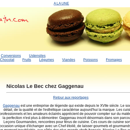
A LA UNE
Conversions
Ustensiles
Chocolat
Fruits
Légumes
Viandes
Poissons
Fromages
Nicolas Le Bec chez Gaggenau
Retour aux reportages
Gaggenau
est une entreprise de légende qui existe depuis le XVIIe siècle. Le so
détail, de la qualité et de l'esthétique caractérise aujourd'hui la marque. Les cuis
professionnels et les amateurs éclairés apprécient de pouvoir compter sur du matér
la perfection n'est plus à démontrer. Gaggenau inscrit désormais dans son parcou
Leçons Gourmandes, rencontres pour férus de cuisine. Ces cours de cuisine so
occasion unique d'échanger avec un Chef étoilé, de laisser gourmets et gourmand