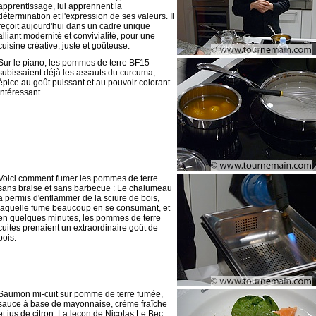
apprentissage, lui apprennent la
détermination et l'expression de ses valeurs. Il
reçoit aujourd'hui dans un cadre unique
alliant modernité et convivialité, pour une
cuisine créative, juste et goûteuse.
Sur le piano, les pommes de terre BF15
subissaient déjà les assauts du curcuma,
épice au goût puissant et au pouvoir colorant
intéressant.
Voici comment fumer les pommes de terre
sans braise et sans barbecue : Le chalumeau
a permis d'enflammer de la sciure de bois,
laquelle fume beaucoup en se consumant, et
en quelques minutes, les pommes de terre
cuites prenaient un extraordinaire goût de
bois.
Saumon mi-cuit sur pomme de terre fumée,
sauce à base de mayonnaise, crème fraîche
et jus de citron. La leçon de Nicolas Le Bec