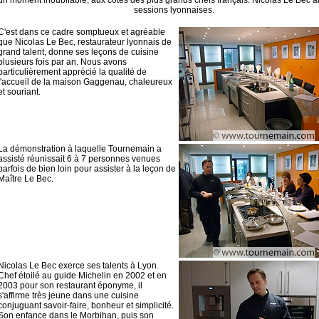
un moment inoubliable, aux côtés des plus grands chefs français. Nicolas Le Bec a
sessions lyonnaises.
C'est dans ce cadre somptueux et agréable
que Nicolas Le Bec, restaurateur lyonnais de
grand talent, donne ses leçons de cuisine
plusieurs fois par an. Nous avons
particulièrement apprécié la qualité de
l'accueil de la maison Gaggenau, chaleureux
et souriant.
La démonstration à laquelle Tournemain a
assisté réunissait 6 à 7 personnes venues
parfois de bien loin pour assister à la leçon de
Maître Le Bec.
Nicolas Le Bec exerce ses talents à Lyon.
Chef étoilé au guide Michelin en 2002 et en
2003 pour son restaurant éponyme, il
s'affirme très jeune dans une cuisine
conjuguant savoir-faire, bonheur et simplicité.
Son enfance dans le Morbihan, puis son