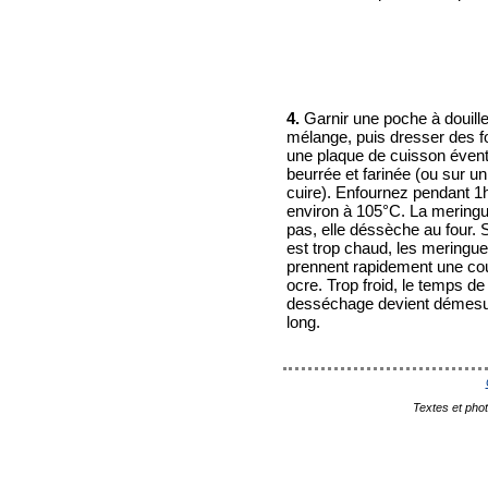
4.
Garnir une poche à douill
mélange, puis dresser des 
une plaque de cuisson éven
beurrée et farinée (ou sur un
cuire). Enfournez pendant 1
environ à 105°C. La meringu
pas, elle déssèche au four. S
est trop chaud, les meringu
prennent rapidement une co
ocre. Trop froid, le temps de
desséchage devient démes
long.
Textes et pho