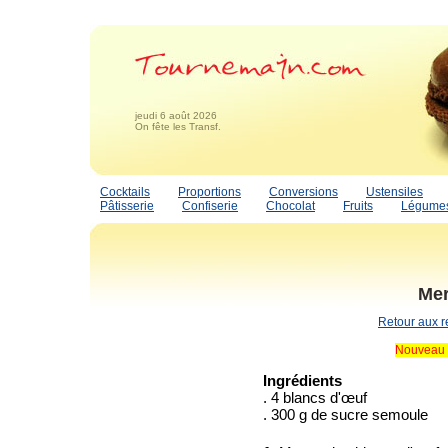
jeudi 6 août 2026
On fête les Transf.
Cocktails
Proportions
Conversions
Ustensiles
Pâtisserie
Confiserie
Chocolat
Fruits
Légume
Mer
Retour aux r
Nouveau 
Ingrédients
. 4 blancs d'œuf
. 300 g de sucre semoule