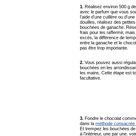
1.
Réalisez environ 500 g d
avec le parfum que vous sou
l'aide d'une cuillère ou d'un
douilles, réalisez des petites
bouchées de ganache. Rése
frais pour les raffermir, mai
excès, la différence de temp
entre la ganache et le chocol
pas être trop importante.
2.
Vous pouvez aussi régular
bouchées en les arrondissan
les mains. Cette étape est t
facultative.
3.
Fondre le chocolat comme
dans la
méthode consacrée à
Et trempez les bouchées d
à l'intérieur, une par une. voir