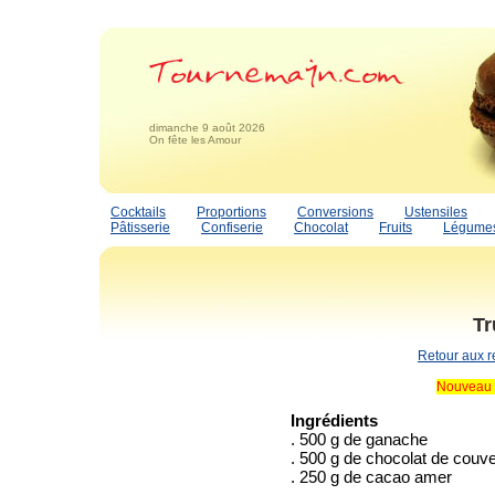
dimanche 9 août 2026
On fête les Amour
Cocktails
Proportions
Conversions
Ustensiles
Pâtisserie
Confiserie
Chocolat
Fruits
Légume
Tr
Retour aux r
Nouveau 
Ingrédients
. 500 g de ganache
. 500 g de chocolat de couve
. 250 g de cacao amer