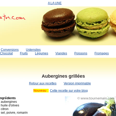
A LA UNE
Conversions
Ustensiles
Chocolat
Fruits
Légumes
Viandes
Poissons
Fromages
Aubergines grillées
Retour aux recettes
Version imprimable
Nouveau :
Cette recette sur votre blog
Ingrédients
. aubergines
. huile d'olives
. citron
. sel, poivre, romarin