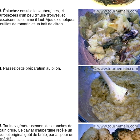
3.
Épluchez ensuite les aubergines, et
arrosez-les d'un peu d'huile d'olives, et
assaisonnez comme il faut. Ajoutez quelques
feuilles de romarin et un trait de citron.
4.
Passez cette préparation au pilon.
5.
Tartinez généreusement des tranches de
pain grillé. Ce caviar d'aubergine recèle un
bon et original goût de brûlé, parfait pour un
apéritif.