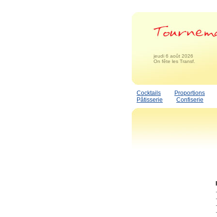
jeudi 6 août 2026
On fête les Transf.
Cocktails
Proportions
Pâtisserie
Confiserie