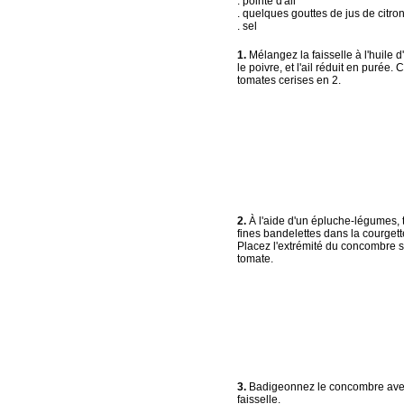
. pointe d'ail
. quelques gouttes de jus de citro
. sel
1.
Mélangez la faisselle à l'huile d'
le poivre, et l'ail réduit en purée.
tomates cerises en 2.
2.
À l'aide d'un épluche-légumes, t
fines bandelettes dans la courgett
Placez l'extrémité du concombre s
tomate.
3.
Badigeonnez le concombre ave
faisselle.