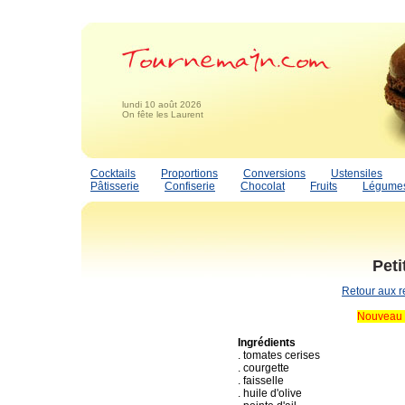
lundi 10 août 2026
On fête les Laurent
Cocktails
Proportions
Conversions
Ustensiles
Pâtisserie
Confiserie
Chocolat
Fruits
Légume
Peti
Retour aux r
Nouveau 
Ingrédients
. tomates cerises
. courgette
. faisselle
. huile d'olive