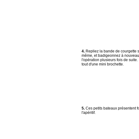
4.
Repliez la bande de courgette s
même, et badigeonnez à nouveau
l'opération plusieurs fois de suite.
tout d'une mini brochette.
5.
Ces petits bateaux présentent f
l'apéritif.