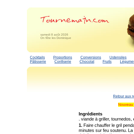
samedi 8 août 2026
On fête les Dominique
Cocktails
Proportions
Conversions
Ustensiles
Pâtisserie
Confiserie
Chocolat
Fruits
Légume
Retour aux r
Nouveau 
Ingrédients
. viande à griller, tournedos, 
1.
Faire chauffer le gril pend
minutes sur feu soutenu. La