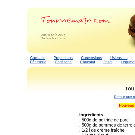
jeudi 6 août 2026
On fête les Transf.
Cocktails
Proportions
Conversions
Ustensiles
Pâtisserie
Confiserie
Chocolat
Fruits
Légume
Tou
Retour aux r
Nouveau 
Ingrédients
. 500g de poitrine de porc
. 500g de pommes de terre 
. 1/2 l de crème fraîche