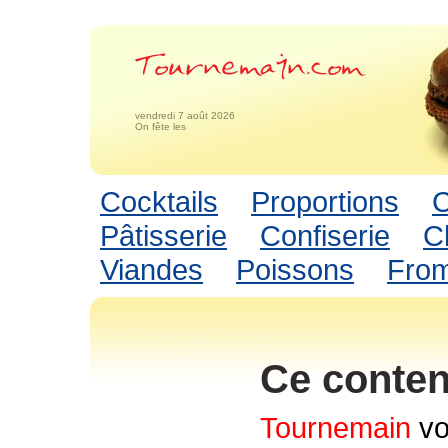
vendredi 7 août 2026
On fête les
Cocktails
Proportions
C
Pâtisserie
Confiserie
C
Viandes
Poissons
Fro
Ce conten
Tournemain
vo