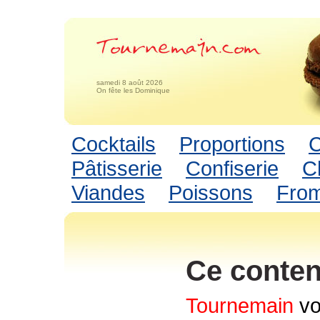
samedi 8 août 2026
On fête les Dominique
Cocktails
Proportions
C
Pâtisserie
Confiserie
C
Viandes
Poissons
Fro
Ce conten
Tournemain
vo