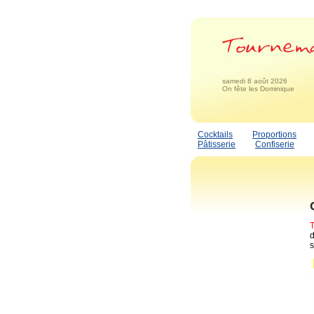
samedi 8 août 2026
On fête les Dominique
Cocktails
Proportions
Pâtisserie
Confiserie
d
s