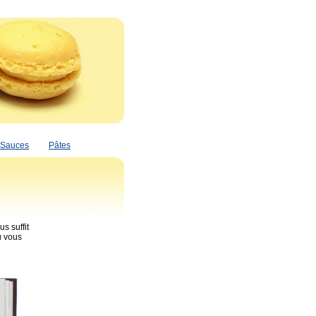
Sauces
Pâtes
s suffit
ù vous