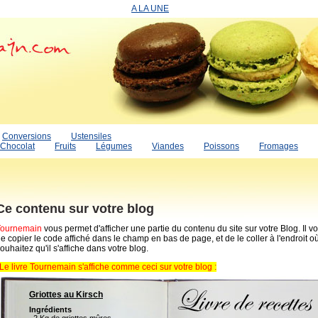
A LA UNE
Conversions
Ustensiles
Chocolat
Fruits
Légumes
Viandes
Poissons
Fromages
Ce contenu sur votre blog
Tournemain
vous permet d'afficher une partie du contenu du site sur votre Blog. Il vou
e copier le code affiché dans le champ en bas de page, et de le coller à l'endroit o
ouhaitez qu'il s'affiche dans votre blog.
Le livre Tournemain s'affiche comme ceci sur votre blog :