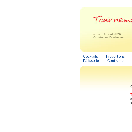
samedi 8 août 2026
On fête les Dominique
Cocktails
Proportions
Pâtisserie
Confiserie
d
s