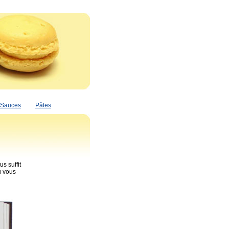
Sauces
Pâtes
s suffit
ù vous