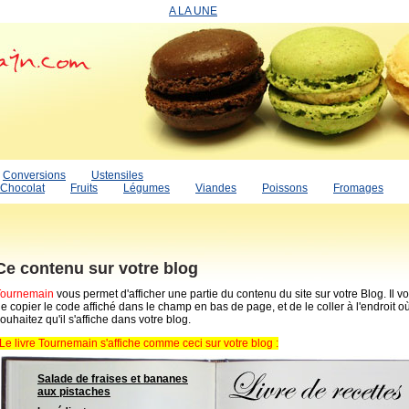
A LA UNE
Conversions
Ustensiles
Chocolat
Fruits
Légumes
Viandes
Poissons
Fromages
Ce contenu sur votre blog
Tournemain
vous permet d'afficher une partie du contenu du site sur votre Blog. Il vou
e copier le code affiché dans le champ en bas de page, et de le coller à l'endroit o
ouhaitez qu'il s'affiche dans votre blog.
Le livre Tournemain s'affiche comme ceci sur votre blog :