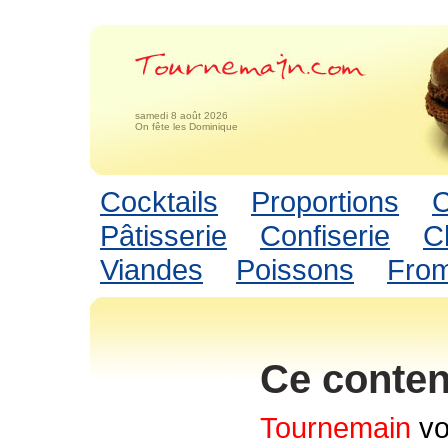
samedi 8 août 2026
On fête les Dominique
Cocktails
Proportions
C
Pâtisserie
Confiserie
C
Viandes
Poissons
Fro
Ce conten
Tournemain
vo