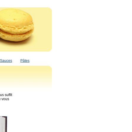
Sauces
Pâtes
s suffit
ù vous