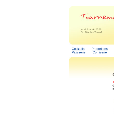
jeudi 6 août 2026
On fête les Transf.
Cocktails
Proportions
Pâtisserie
Confiserie
d
s