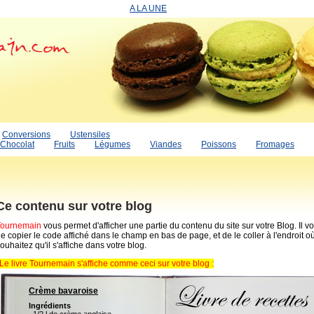
A LA UNE
Conversions
Ustensiles
Chocolat
Fruits
Légumes
Viandes
Poissons
Fromages
Ce contenu sur votre blog
Tournemain
vous permet d'afficher une partie du contenu du site sur votre Blog. Il vou
e copier le code affiché dans le champ en bas de page, et de le coller à l'endroit o
ouhaitez qu'il s'affiche dans votre blog.
Le livre Tournemain s'affiche comme ceci sur votre blog :