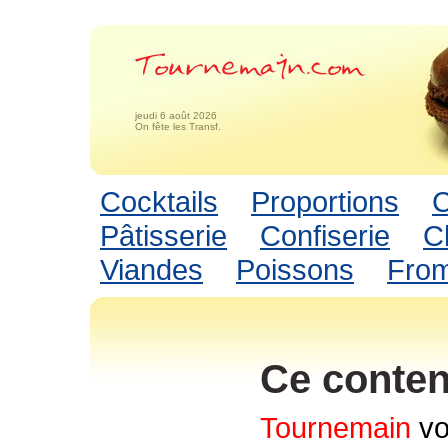
jeudi 6 août 2026
On fête les Transf.
Cocktails
Proportions
C
Pâtisserie
Confiserie
C
Viandes
Poissons
Fro
Ce conten
Tournemain
vo