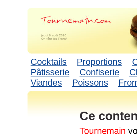
jeudi 6 août 2026
On fête les Transf.
Cocktails
Proportions
C
Pâtisserie
Confiserie
C
Viandes
Poissons
Fro
Ce conten
Tournemain
vo