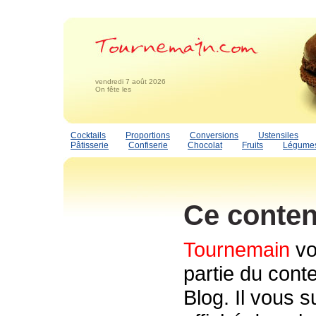
vendredi 7 août 2026
On fête les
Cocktails
Proportions
Conversions
Ustensiles
Pâtisserie
Confiserie
Chocolat
Fruits
Légume
Ce conten
Tournemain
vo
partie du conte
Blog. Il vous s