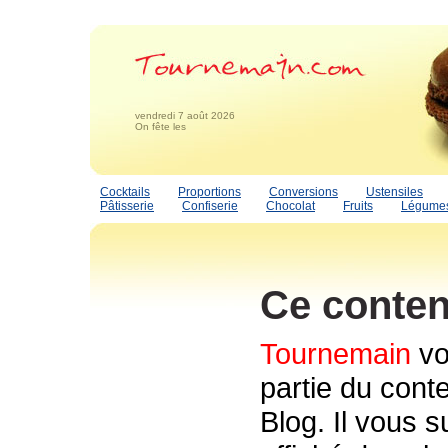
vendredi 7 août 2026
On fête les
Cocktails
Proportions
Conversions
Ustensiles
Pâtisserie
Confiserie
Chocolat
Fruits
Légume
Ce conten
Tournemain
vo
partie du conte
Blog. Il vous s