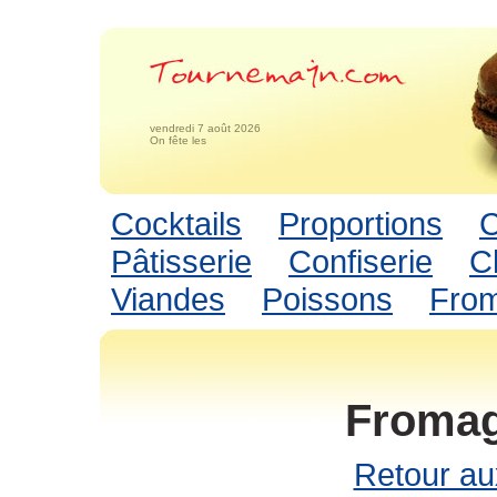
vendredi 7 août 2026
On fête les
Cocktails
Proportions
C
Pâtisserie
Confiserie
C
Viandes
Poissons
Fro
Fromag
Retour au