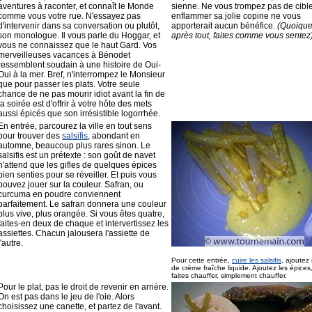
aventures à raconter, et connaît le Monde
sienne. Ne vous trompez pas de cible
comme vous votre rue. N'essayez pas
enflammer sa jolie copine ne vous
d'intervenir dans sa conversation ou plutôt,
apporterait aucun bénéfice.
(Quoique.
son monologue. Il vous parle du Hoggar, et
après tout, faites comme vous sentez
vous ne connaissez que le haut Gard. Vos
merveilleuses vacances à Bénodet
ressemblent soudain à une histoire de Oui-
Oui à la mer. Bref, n'interrompez le Monsieur
que pour passer les plats. Votre seule
chance de ne pas mourir idiot avant la fin de
la soirée est d'offrir à votre hôte des mets
aussi épicés que son irrésistible logorrhée.
En entrée, parcourez la ville en tout sens
pour trouver des
salsifis
, abondant en
automne, beaucoup plus rares sinon. Le
salsifis est un prétexte : son goût de navet
n'attend que les gifles de quelques épices
bien senties pour se réveiller. Et puis vous
pouvez jouer sur la couleur. Safran, ou
curcuma en poudre conviennent
parfaitement. Le safran donnera une couleur
plus vive, plus orangée. Si vous êtes quatre,
faites-en deux de chaque et intervertissez les
assiettes. Chacun jalousera l'assiette de
l'autre.
Pour cette entrée,
cuire les salsifis
, ajoutez
de crème fraîche liquide. Ajoutez les épices
faites chauffer, simplement chauffer.
Pour le plat, pas le droit de revenir en arrière.
On est pas dans le jeu de l'oie. Alors
choisissez une canette, et partez de l'avant.