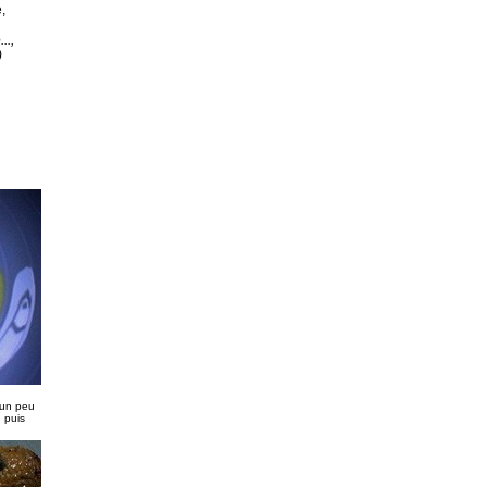
,
..,
)
 un peu
, puis