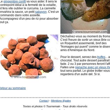
Le
gingembre confit
va vous aider. Il sera le
contrepoint idéal à la fermeté de la volaille,
et fera vite oublier le curcuma. La cannelle
envahira la sauce, un petit
sabayon
. C'est un
commando dans votre assiette.
Accompagnez d'un peu de riz pour absorber
tout ça.
Déchaînez-vous au moment du from
C'est l'heure de sortir un vieux Brie c
un Roquefort assermenté, bref des
"fromages qui puent" comme le disen
amis d'Amérique du Nord.
Pour le dessert, servez des
truffes
... 
chocolat. Tout autre dessert paraîtrait
fade. 2 ou 3 par personnes feront l'aff
Faites une
ganache avec un vieux r
tout sera parfait. Le globe trotter vous
regardera d'un autre œil. Si si.
Retour au sommaire
Contact
-
Mentions légales
Textes et photos © Tournemain - Tous droits réservés