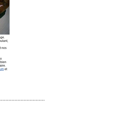
age.
oulant,
t nos
au
 bien
aire.
hum
et