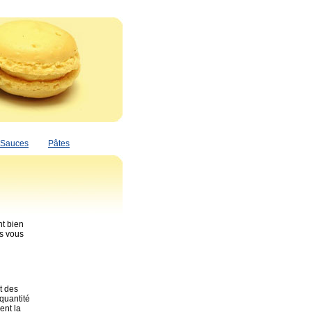
Sauces
Pâtes
nt bien
us vous
t des
 quantité
ent la