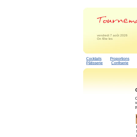
vendredi 7 août 2026
On fête les
Cocktails
Proportions
Pâtisserie
Confiserie
C
v
p