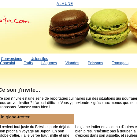
A LA UNE
Conversions
Ustensiles
Chocolat
Fruits
Légumes
Viandes
Poissons
Fromages
Ce soir j'invite...
e soir j'invite est une série de reportages culinaires sur des situations qui pourraie
ous arriver. Inviter ? L'art est difficile. Vous y parviendrez grâce aux menus que no
roposons. Amusez-vous bien !
Un globe-trotter
Il revient tout juste du Brésil et parle déjà de
Le globe trotter en a connu d'autres e
son prochain voyage au Japon. En bon
bien pires. N'hésitez pas à douber la
globe-trotter, il a le verbe haut, mille et une
d'épices dans son assiette, et seulem