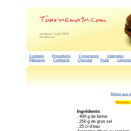
vendredi 7 août 2026
On fête les
Cocktails
Proportions
Conversions
Ustensiles
Pâtisserie
Confiserie
Chocolat
Fruits
Légume
Retour aux r
Nouveau 
Ingrédients
. 400 g de farine
. 250 g de gros sel
. 25 cl d'eau