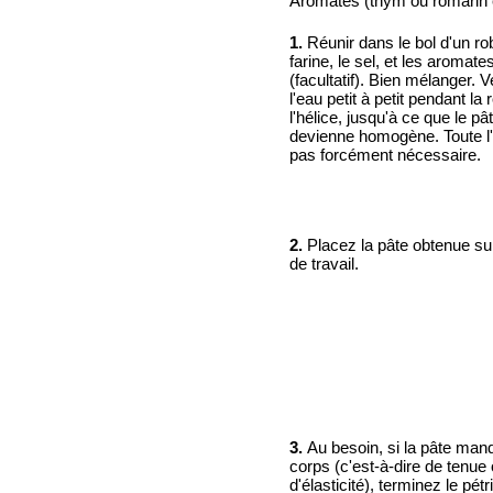
Aromates (thym ou romarin 
1.
Réunir dans le bol d'un rob
farine, le sel, et les aromate
(facultatif). Bien mélanger. 
l'eau petit à petit pendant la 
l'hélice, jusqu'à ce que le pâ
devienne homogène. Toute l'
pas forcément nécessaire.
2.
Placez la pâte obtenue su
de travail.
3.
Au besoin, si la pâte man
corps (c'est-à-dire de tenue
d'élasticité), terminez le pét