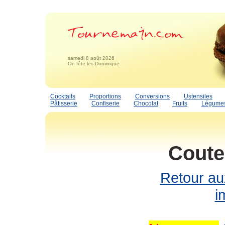
samedi 8 août 2026
On fête les Dominique
Cocktails
Proportions
Conversions
Ustensiles
Pâtisserie
Confiserie
Chocolat
Fruits
Légume
Coute
Retour au
i