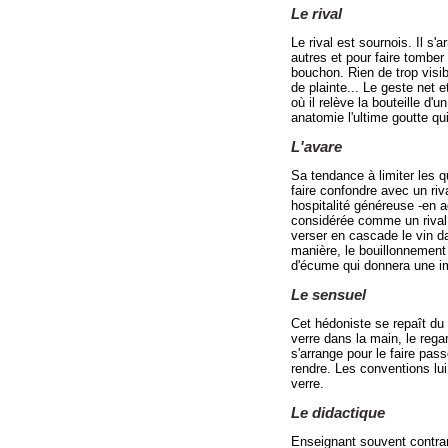
Le rival
Le rival est sournois. Il s
autres et pour faire tomber
bouchon. Rien de trop visib
de plainte... Le geste net 
où il relève la bouteille d
anatomie l'ultime goutte qu
L'avare
Sa tendance à limiter les q
faire confondre avec un riv
hospitalité généreuse -en a
considérée comme un rival.
verser en cascade le vin da
manière, le bouillonnemen
d'écume qui donnera une i
Le sensuel
Cet hédoniste se repaît du v
verre dans la main, le regar
s'arrange pour le faire pas
rendre. Les conventions lu
verre.
Le didactique
Enseignant souvent contrarié