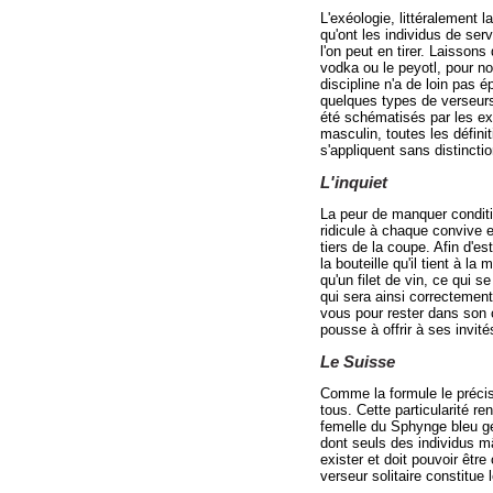
L'exéologie, littéralement 
qu'ont les individus de se
l'on peut en tirer. Laissons 
vodka ou le peyotl, pour no
discipline n'a de loin pas
quelques types de verseurs
été schématisés par les exé
masculin, toutes les défini
s'appliquent sans distinct
L'inquiet
La peur de manquer conditi
ridicule à chaque convive et
tiers de la coupe. Afin d'es
la bouteille qu'il tient à l
qu'un filet de vin, ce qui s
qui sera ainsi correctemen
vous pour rester dans son c
pousse à offrir à ses invité
Le Suisse
Comme la formule le précise
tous. Cette particularité r
femelle du Sphynge bleu gé
dont seuls des individus mâ
exister et doit pouvoir êtr
verseur solitaire constitue