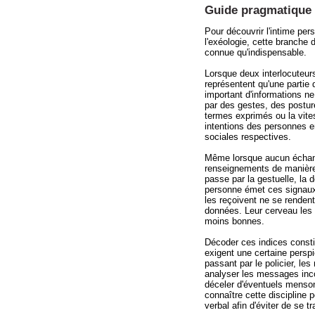
Guide pragmatique 
Pour découvrir l'intime pe
l'exéologie, cette branche
connue qu'indispensable.
Lorsque deux interlocuteurs 
représentent qu'une partie d
important d'informations n
par des gestes, des postur
termes exprimés ou la vite
intentions des personnes en
sociales respectives.
Même lorsque aucun échang
renseignements de manière
passe par la gestuelle, la 
personne émet ces signaux
les reçoivent ne se rendent
données. Leur cerveau les 
moins bonnes.
Décoder ces indices consti
exigent une certaine perspi
passant par le policier, l
analyser les messages incon
déceler d'éventuels menson
connaître cette discipline 
verbal afin d'éviter de se t