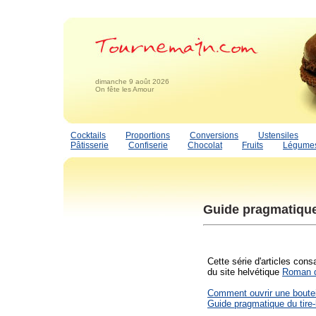
dimanche 9 août 2026
On fête les Amour
Cocktails
Proportions
Conversions
Ustensiles
Pâtisserie
Confiserie
Chocolat
Fruits
Légume
Guide pragmatique
Cette série d'articles cons
du site helvétique
Roman d
Comment ouvrir une boutei
Guide pragmatique du tire