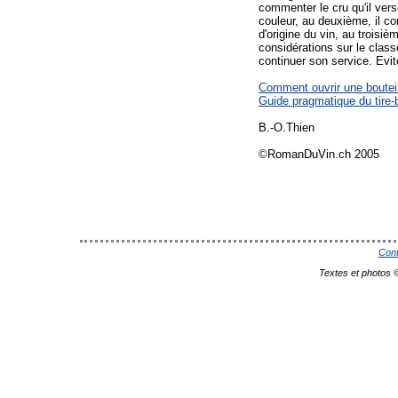
commenter le cru qu'il verse
couleur, au deuxième, il co
d'origine du vin, au troisiè
considérations sur le clas
continuer son service. Evite
Comment ouvrir une bouteil
Guide pragmatique du tire
B.-O.Thien
©RomanDuVin.ch 2005
Cont
Textes et photos 