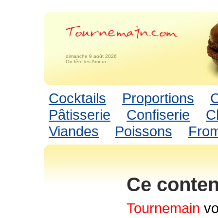
dimanche 9 août 2026
On fête les Amour
Cocktails
Proportions
C
Pâtisserie
Confiserie
C
Viandes
Poissons
Fro
Ce conten
Tournemain
vo