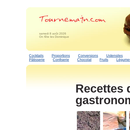
samedi 8 août 2026
On fête les Dominique
Cocktails
Proportions
Conversions
Ustensiles
Pâtisserie
Confiserie
Chocolat
Fruits
Légume
Recettes 
gastrono