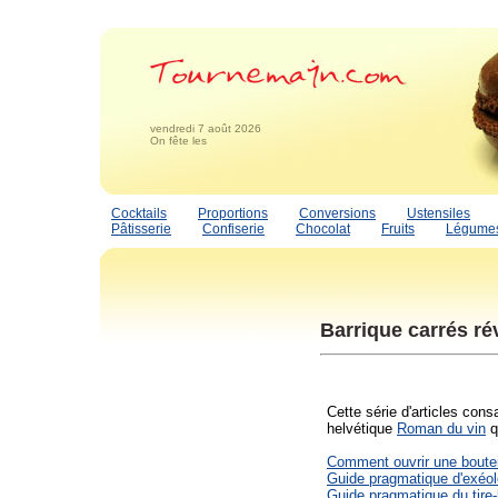
vendredi 7 août 2026
On fête les
Cocktails
Proportions
Conversions
Ustensiles
Pâtisserie
Confiserie
Chocolat
Fruits
Légume
Barrique carrés ré
Cette série d'articles cons
helvétique
Roman du vin
q
Comment ouvrir une boutei
Guide pragmatique d'exéol
Guide pragmatique du tire