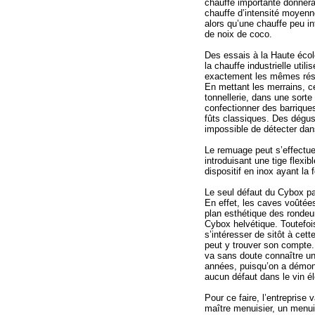
chauffe importante donnera
chauffe d’intensité moyenn
alors qu’une chauffe peu in
de noix de coco.
Des essais à la Haute écol
la chauffe industrielle util
exactement les mêmes résul
En mettant les merrains, c
tonnellerie, dans une sorte 
confectionner des barriques
fûts classiques. Des dégust
impossible de détecter dans
Le remuage peut s’effectue
introduisant une tige flexib
dispositif en inox ayant l
Le seul défaut du Cybox par
En effet, les caves voûté
plan esthétique des rondeur
Cybox helvétique. Toutefoi
s’intéresser de sitôt à cet
peut y trouver son compte
va sans doute connaître u
années, puisqu’on a démont
aucun défaut dans le vin él
Pour ce faire, l’entreprise
maître menuisier, un menuis