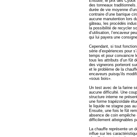
Ensuite, le prix des Cybox
des tonneaux traditionnels.
durée de vie moyenne d’un 
contraire d’une barrique cir
aucune manutention lors du
gâteau, les procédés industr
la possibilité de recycler s
d’utilisation, l’encaveur p
qui lui payera une consigne 
Cependant, si tout fonctionn
série d’expériences pour s
temps et pour convaincre le
tous les attributs d’un fût
des vignerons porteront sur
et le problème de la chauf
encaveurs puisqu’ils modifie
«sous bois».
Un test avec de la farine 
aucune difficulté. Une coup
structure interne ne prése
une forme trapézoïdale étu
le liquide ne stagne pas au
Ensuite, une fois le fût rem
absence de coin empêche q
difficilement atteignables 
La chauffe représente un dé
influe sur les caractéristi