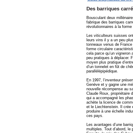
Des barriques carré
Bousculant deux millénaire
fabrique des barriques car
révolutionnaires à la forme
Les viticulteurs suisses on
leurs vins il y a un peu pl
tonneaux venus de France o
forme circulaire caractéris
cela parce qu’un vigneron a
peu pratiques à déplacer. Fa
moyen plus pratique d’entre
d’un tonnelet en fût de chê
parallélépipédique.
En 1997, l’inventeur prése
Genève et y gagne une méda
nouvelle récompense au sa
Claude Roux, propriétaire 
qui a accompagné les phase
achète la licence de commer
et le Liechtenstein. Il cré
produire à une échelle indu
ces pays.
Les avantages d’une barriq
multiples. Tout d’abord, le