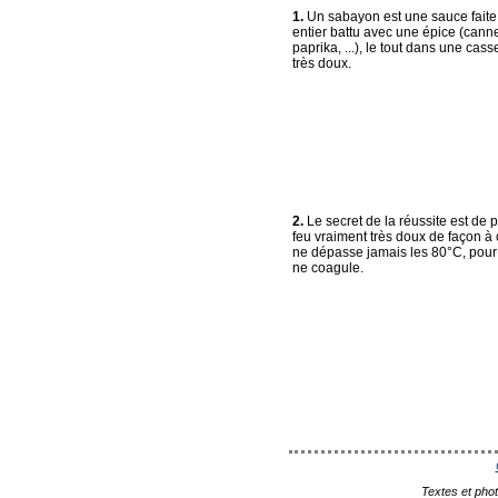
1.
Un sabayon est une sauce faite
entier battu avec une épice (canne
paprika, ...), le tout dans une cass
très doux.
2.
Le secret de la réussite est de 
feu vraiment très doux de façon à 
ne dépasse jamais les 80°C, pour é
ne coagule.
Textes et pho