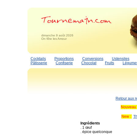
dimanche 9 août 2026
On fête les Amour
Cocktails
Proportions
Conversions
Ustensiles
Pâtisserie
Confiserie
Chocolat
Fruits
Légume
Retour aux r
Nouveau 
New :
Th
Ingrédients
. 1 œuf
. épice quelconque